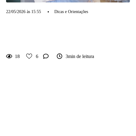
22/05/2026 às 15:55
Dicas e Orientações
Quantos meses antes devo
contratar o fotógrafo da festa
do meu filho?
18
6
3min de leitura
Se você quer ter calma para escolher o fotógrafo
da festa do seu filho e realmente contratar alguém
com quem se identifica, minha resposta costuma
ser bem direta:
O ideal é fechar entre quatro e seis meses antes
da festa.