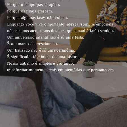
Porque o tempo passa rápido.
Porque os filhos crescem.
Porque algumas fases não voltam.
Enquanto você vive o momento, abraça, sorri, se emociona,
nós estamos atentos aos detalhes que amanhã farão sentido.
Um aniversário infantil não é só uma festa.
É um marco de crescimento.
Um batizado não é só uma cerimônia.
É significado, fé e início de uma história.
Nosso trabalho é simples e profundo:
transformar momentos reais em memórias que permanecem.