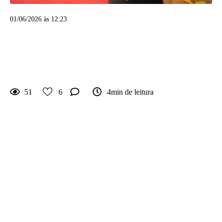
01/06/2026 às 12:23
Criança que não para quieta
nas fotos: isso é problema ou
vantagem?
51
6
4min de leitura
Se seu filho não para quieto nas fotos, respira um
pouco antes de se preocupar.
Depois de mais de vinte anos fotografando