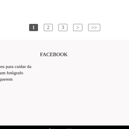
1
2
3
>
>>
FACEBOOK
ceu para cuidar da
 um fotógrafo
 querem