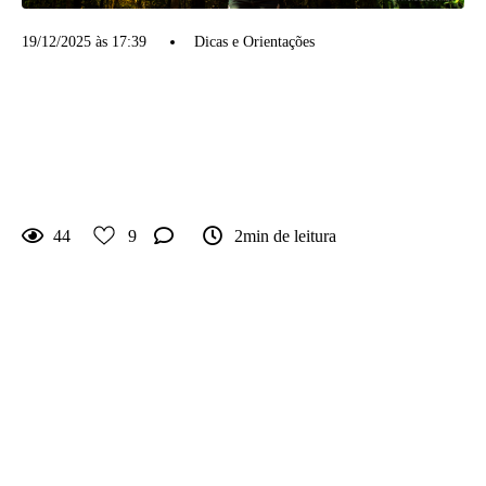
19/12/2025 às 17:39
Dicas e Orientações
Fotógrafo de Aniversário
Infantil e Família em Brasília
e Goiânia: como escolher o
profissional certo
44
9
2min de leitura
Sempre que alguém me procura dizendo que está
buscando um fotógrafo de aniversário infantil ou
de família em Brasília ou Goiânia, eu percebo a
mesma dúvida:
“Como saber se estou escolhendo a pessoa certa?”