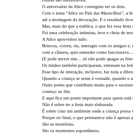
Outras são memoráveis.
O aniversário da Alice conseguiu ser os dois.
Com o tema “Alice no País das Maravilhas”, a fe
até a montagem da decoração. E o resultado ficou
Mas, mais do que a estética, o que fez essa festa 
Foi uma celebração intimista, leve e cheia de m
A Alice aproveitou tudo.
Brincou, correu, riu, interagiu com os amigos e
com a câmera, quis entender como funcionava… e
(E pode mexer sim… só não pode apagar as foto
Os irmãos também participaram, entraram na brin
Esse tipo de interação, inclusive, faz toda a dif
Quando a criança se sente à vontade, quando o am
Outro ponto que contribuiu muito para o sucesso 
começo ao fim.
E aqui fica um ponto importante para quem está 
Não é sobre ter a festa mais elaborada.
É sobre criar um ambiente onde a criança possa v
Porque no final, o que permanece não é apenas 
São as memórias.
São os momentos espontâneos.