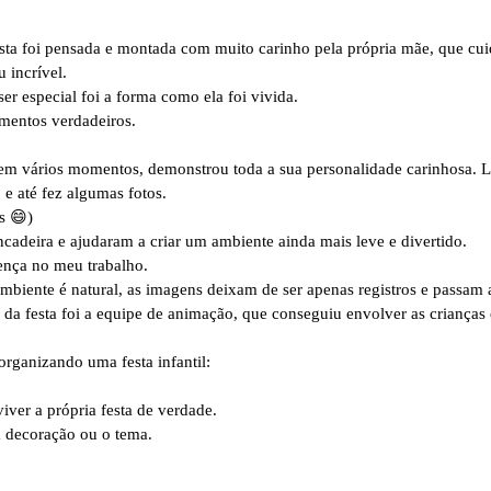
sta foi pensada e montada com muito carinho pela própria mãe, que cui
 incrível.
ser especial foi a forma como ela foi vivida.
omentos verdadeiros.
, em vários momentos, demonstrou toda a sua personalidade carinhosa. L
 até fez algumas fotos.
s 😄)
cadeira e ajudaram a criar um ambiente ainda mais leve e divertido.
erença no meu trabalho.
biente é natural, as imagens deixam de ser apenas registros e passam a 
da festa foi a equipe de animação, que conseguiu envolver as crianças 
organizando uma festa infantil:
iver a própria festa de verdade.
a decoração ou o tema.