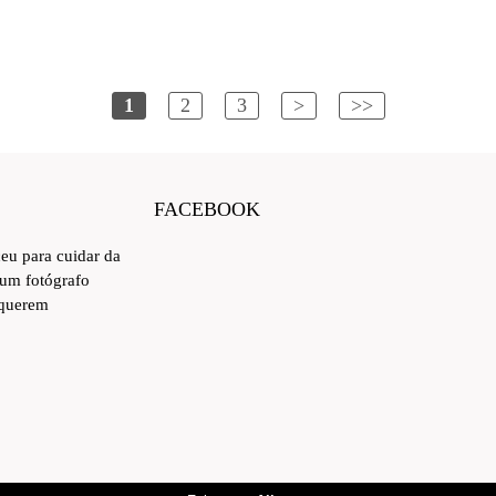
1
2
3
>
>>
FACEBOOK
ceu para cuidar da
 um fotógrafo
 querem