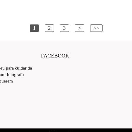
1
2
3
>
>>
FACEBOOK
ceu para cuidar da
 um fotógrafo
 querem