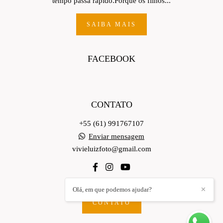
tempo passa rápido.Porque os filhos...
SAIBA MAIS
FACEBOOK
CONTATO
+55 (61) 991767107
Enviar mensagem
vivieluizfoto@gmail.com
Olá, em que podemos ajudar?
✕
CONTATO