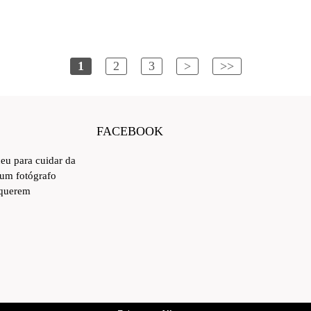
1
2
3
>
>>
FACEBOOK
ceu para cuidar da
 um fotógrafo
 querem