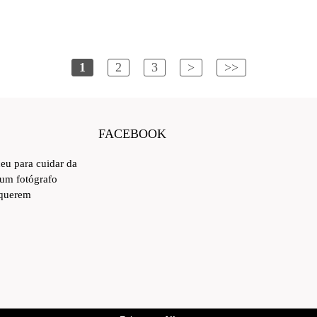
1
2
3
>
>>
FACEBOOK
ceu para cuidar da
 um fotógrafo
 querem