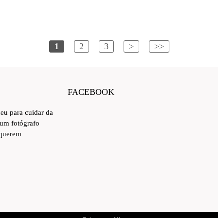
1
2
3
>
>>
FACEBOOK
ceu para cuidar da
 um fotógrafo
 querem