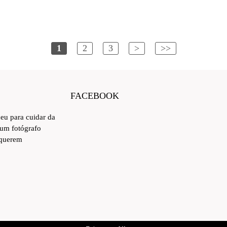
1
2
3
>
>>
FACEBOOK
ceu para cuidar da
 um fotógrafo
 querem