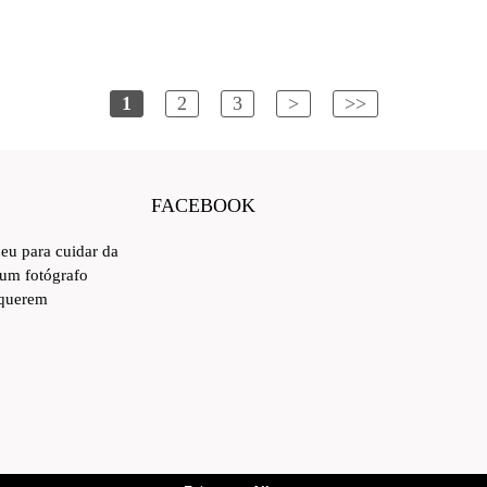
1
2
3
>
>>
FACEBOOK
ceu para cuidar da
 um fotógrafo
 querem