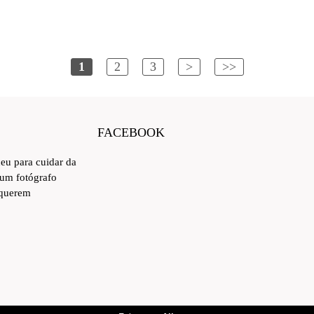
1
2
3
>
>>
FACEBOOK
ceu para cuidar da
 um fotógrafo
 querem