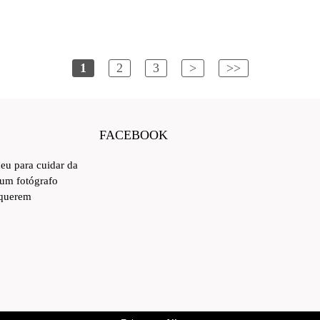
1
2
3
>
>>
FACEBOOK
ceu para cuidar da
 um fotógrafo
 querem